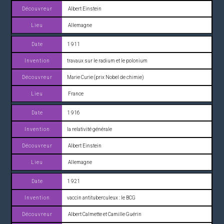
Albert Einstein
Allemagne
1 911
travaux sur le radium et le polonium
Marie Curie (prix Nobel de chimie)
France
1 916
la relativité générale
Albert Einstein
Allemagne
1 921
vaccin antituberculeux : le BCG
Albert Calmette et Camille Guérin