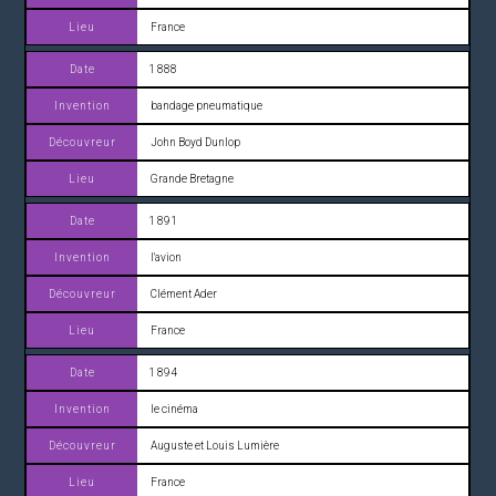
France
1 888
bandage pneumatique
John Boyd Dunlop
Grande Bretagne
1 891
l'avion
Clément Ader
France
1 894
le cinéma
Auguste et Louis Lumière
France