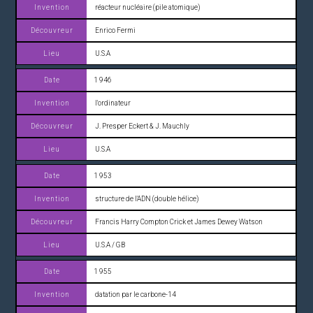
réacteur nucléaire (pile atomique)
Enrico Fermi
U.S.A
1 946
l'ordinateur
J. Presper Eckert & J. Mauchly
U.S.A
1 953
structure de l'ADN (double hélice)
Francis Harry Compton Crick et James Dewey Watson
U.S.A / GB
1 955
datation par le carbone-14