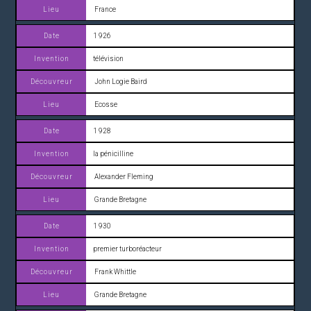
France
1 926
télévision
John Logie Baird
Ecosse
1 928
la pénicilline
Alexander Fleming
Grande Bretagne
1 930
premier turboréacteur
Frank Whittle
Grande Bretagne