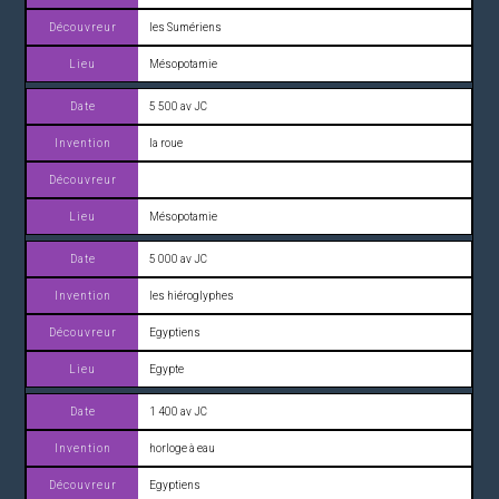
les Sumériens
Mésopotamie
5 500 av JC
la roue
Mésopotamie
5 000 av JC
les hiéroglyphes
Egyptiens
Egypte
1 400 av JC
horloge à eau
Egyptiens