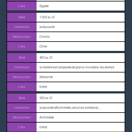
Egypte
1 000 av JC
la boussole
Chinois
Chine
400 av JC
la matière est composée de grains invisibles: les atomes
Democrite
Grèce
260 av JC
la poussée d'Archimède, calcul du nombre pi....
Archimède
Grèce