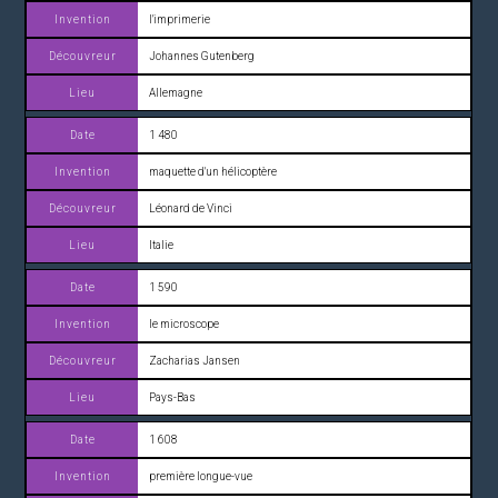
l'imprimerie
Johannes Gutenberg
Allemagne
1 480
maquette d'un hélicoptère
Léonard de Vinci
Italie
1 590
le microscope
Zacharias Jansen
Pays-Bas
1 608
première longue-vue