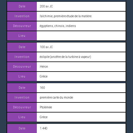
200 av JC
l'alchimie, première étude de la matière.
égyptiens, chinois, indiens
100 av JC
éolipile (ancêtre de la turbine à vapeur)
Héron
Grèce
160
première carte du monde
Ptolémée
Grèce
1 440