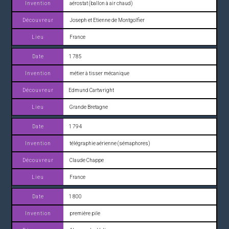
aérostat (ballon à air chaud)
Joseph et Etienne de Montgolfier
France
1 785
métier à tisser mécanique
Edmund Cartwright
Grande Bretagne
1 794
télégraphie aérienne (sémaphores)
Claude Chappe
France
1 800
première pile