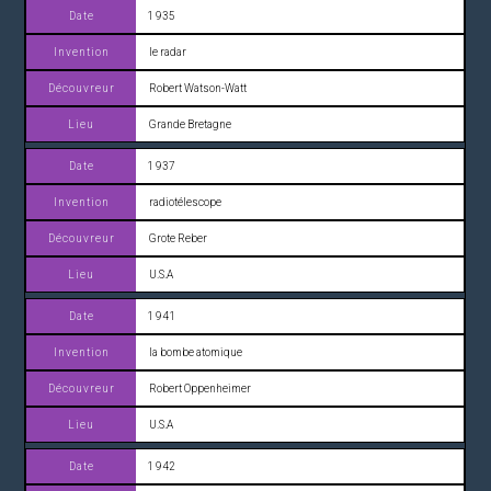
1 935
le radar
Robert Watson-Watt
Grande Bretagne
1 937
radiotélescope
Grote Reber
U.S.A
1 941
la bombe atomique
Robert Oppenheimer
U.S.A
1 942