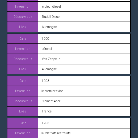
moteur diesel
Rudolf Diesel
Allemagne
1 900
aéronef
Von Zeppelin
Allemagne
1 903
le premier avion
Clément Ader
France
1 905
la relativité restreinte