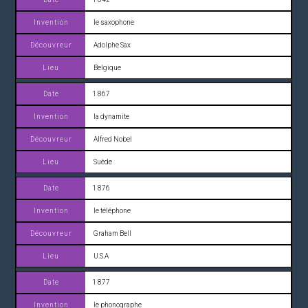
le saxophone
Adolphe Sax
Belgique
1 867
la dynamite
Alfred Nobel
Suède
1 876
le téléphone
Graham Bell
U.S.A
1 877
le phonographe