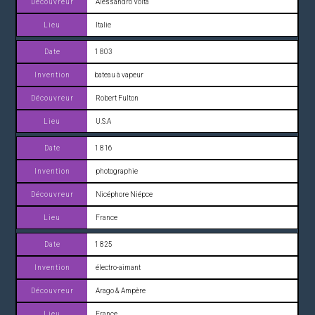
Alessandro Volta
Italie
1 803
bateau à vapeur
Robert Fulton
U.S.A
1 816
photographie
Nicéphore Niépce
France
1 825
électro-aimant
Arago & Ampère
France