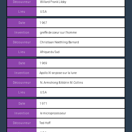
Willard Frank Libby
U.S.A
1 967
greffe de coeur sur l'homme
Christiaan Neethling Barnard
Afrique du Sud
1 969
Apollo XI se pose sur la lune
N. Armstrong B.Aldrin M. Collins
U.S.A
1 971
le microprocesseur
Ted Hoff