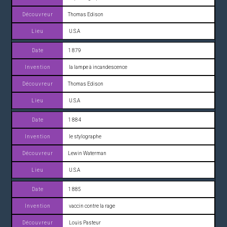
Thomas Edison
U.S.A
1 879
la lampe à incandescence
Thomas Edison
U.S.A
1 884
le stylographe
Lewin Waterman
U.S.A
1 885
vaccin contre la rage
Louis Pasteur