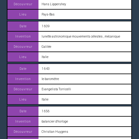
Hans Lippershey
Pays-Bas
1 609
lunette astronomique mouvements célestes , mécanique
Galilée
Italie
1 643
le baromètre
Evangelista Torricelli
Italie
1 656
balancier d'horloge
Christian Huygens