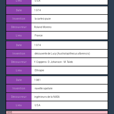
U.S.A
1 974
la carte à puce
Roland Moreno
France
1 974
découverte de Lucy (Australopithecus afarensis)
Y. Coppens- D .Johanson - M. Taïeb
Ethiopie
1 981
navette spatiale
ingénieurs de la NASA
U.S.A
1995