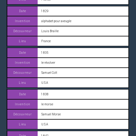
1 829
alphabet pour aveugle
Louis Braille
France
1 835
le révolver
Samuel Colt
U.S.A
1 838
le morse
Samuel Morse
U.S.A
1 842