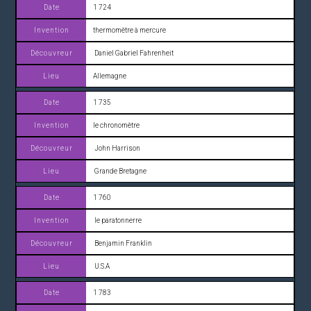
1 724
thermomètre à mercure
Daniel Gabriel Fahrenheit
Allemagne
1 735
le chronomètre
John Harrison
Grande Bretagne
1 760
le paratonnerre
Benjamin Franklin
U.S.A
1 783