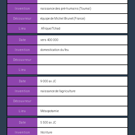
naissance des pré-humains (Toumaï)
équipe de Michel Brunet (France)
Afrique/Tchad
vers 400 000
domestication du feu
9 000 av JC
naissance de l'agriculture
Mésopotamie
5 500 av JC
l'écriture