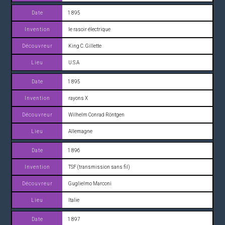
1 895
le rasoir électrique
King C. Gillette
U.S.A
1 895
rayons X
Wilhelm Conrad Röntgen
Allemagne
1 896
TSF (transmission sans fil)
Guglielmo Marconi
Italie
1 897